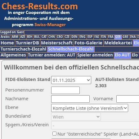
Logged on: Gast
Arabic
ARM
AZE
BIH
BUL
CAT
CHN
CRO
CZE
DEN
ENG
ESP
FAI
FIN
FRA
GER
GRE
INA
I
Home
TurnierDB
Meisterschaft
Foto-Galerie
Meldekartei
El
Turnierschach-Elozahl
Schnellschach-Elozahl
Allgemeines
Turnier anmelden: AUT
Spieler anmelden
Elo AUT
Elo
Willkommen bei den offiziellen Schnellscha
FIDE-Elolisten Stand
AUT-Elolisten Stand
2.303
Personennummer
Nachname
Vorname
Ebene
Bundesland
Spgem./Kreis/Verein
Nur "österreichische" Spieler (Land=A