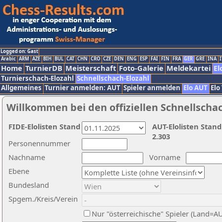
Logged on: Gast
Arabic
ARM
AZE
BIH
BUL
CAT
CHN
CRO
CZE
DEN
ENG
ESP
FAI
FIN
FRA
GER
GRE
INA
I
Home
TurnierDB
Meisterschaft
Foto-Galerie
Meldekartei
El
Turnierschach-Elozahl
Schnellschach-Elozahl
Allgemeines
Turnier anmelden: AUT
Spieler anmelden
Elo AUT
Elo
Willkommen bei den offiziellen Schnellscha
FIDE-Elolisten Stand
AUT-Elolisten Stand
2.303
Personennummer
Nachname
Vorname
Ebene
Bundesland
Spgem./Kreis/Verein
Nur "österreichische" Spieler (Land=A