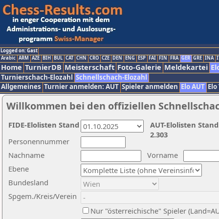
Logged on: Gast
Arabic
ARM
AZE
BIH
BUL
CAT
CHN
CRO
CZE
DEN
ENG
ESP
FAI
FIN
FRA
GER
GRE
INA
I
Home
TurnierDB
Meisterschaft
Foto-Galerie
Meldekartei
El
Turnierschach-Elozahl
Schnellschach-Elozahl
Allgemeines
Turnier anmelden: AUT
Spieler anmelden
Elo AUT
Elo
Willkommen bei den offiziellen Schnellscha
FIDE-Elolisten Stand
AUT-Elolisten Stand
2.303
Personennummer
Nachname
Vorname
Ebene
Bundesland
Spgem./Kreis/Verein
Nur "österreichische" Spieler (Land=A