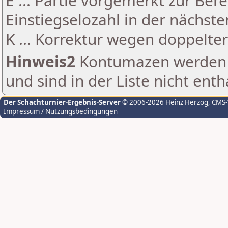
E ... Partie vorgemerkt zur Be
Einstiegselozahl in der nächst
K ... Korrektur wegen doppelt
Hinweis2
Kontumazen werden g
und sind in der Liste nicht enth
Der Schachturnier-Ergebnis-Server
© 2006-2026 Heinz Herzog
, CMS
Impressum / Nutzungsbedingungen