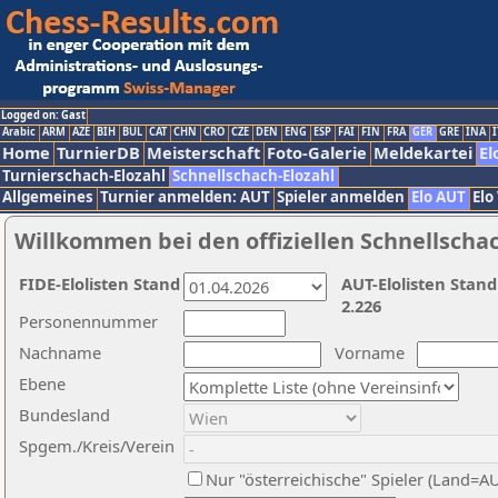
Logged on: Gast
Arabic
ARM
AZE
BIH
BUL
CAT
CHN
CRO
CZE
DEN
ENG
ESP
FAI
FIN
FRA
GER
GRE
INA
I
Home
TurnierDB
Meisterschaft
Foto-Galerie
Meldekartei
El
Turnierschach-Elozahl
Schnellschach-Elozahl
Allgemeines
Turnier anmelden: AUT
Spieler anmelden
Elo AUT
Elo
Willkommen bei den offiziellen Schnellscha
FIDE-Elolisten Stand
AUT-Elolisten Stand
2.226
Personennummer
Nachname
Vorname
Ebene
Bundesland
Spgem./Kreis/Verein
Nur "österreichische" Spieler (Land=A