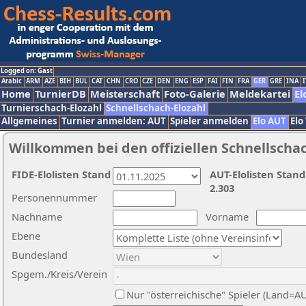
Logged on: Gast
Arabic
ARM
AZE
BIH
BUL
CAT
CHN
CRO
CZE
DEN
ENG
ESP
FAI
FIN
FRA
GER
GRE
INA
I
Home
TurnierDB
Meisterschaft
Foto-Galerie
Meldekartei
El
Turnierschach-Elozahl
Schnellschach-Elozahl
Allgemeines
Turnier anmelden: AUT
Spieler anmelden
Elo AUT
Elo
Willkommen bei den offiziellen Schnellscha
FIDE-Elolisten Stand
AUT-Elolisten Stand
2.303
Personennummer
Nachname
Vorname
Ebene
Bundesland
Spgem./Kreis/Verein
Nur "österreichische" Spieler (Land=A