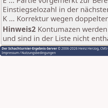
E ... Partie vorgemerkt zur Be
Einstiegselozahl in der nächst
K ... Korrektur wegen doppelt
Hinweis2
Kontumazen werden g
und sind in der Liste nicht enth
Der Schachturnier-Ergebnis-Server
© 2006-2026 Heinz Herzog
, CMS
Impressum / Nutzungsbedingungen