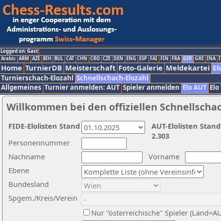
Logged on: Gast
Arabic
ARM
AZE
BIH
BUL
CAT
CHN
CRO
CZE
DEN
ENG
ESP
FAI
FIN
FRA
GER
GRE
INA
I
Home
TurnierDB
Meisterschaft
Foto-Galerie
Meldekartei
El
Turnierschach-Elozahl
Schnellschach-Elozahl
Allgemeines
Turnier anmelden: AUT
Spieler anmelden
Elo AUT
Elo
Willkommen bei den offiziellen Schnellscha
FIDE-Elolisten Stand
AUT-Elolisten Stand
2.303
Personennummer
Nachname
Vorname
Ebene
Bundesland
Spgem./Kreis/Verein
Nur "österreichische" Spieler (Land=A