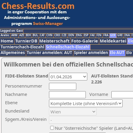
Logged on: Gast
Arabic
ARM
AZE
BIH
BUL
CAT
CHN
CRO
CZE
DEN
ENG
ESP
FAI
FIN
FRA
GER
GRE
INA
I
Home
TurnierDB
Meisterschaft
Foto-Galerie
Meldekartei
El
Turnierschach-Elozahl
Schnellschach-Elozahl
Allgemeines
Turnier anmelden: AUT
Spieler anmelden
Elo AUT
Elo
Willkommen bei den offiziellen Schnellscha
FIDE-Elolisten Stand
AUT-Elolisten Stand
2.226
Personennummer
Nachname
Vorname
Ebene
Bundesland
Spgem./Kreis/Verein
Nur "österreichische" Spieler (Land=A