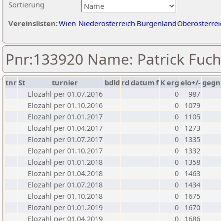
Sortierung
Vereinslisten:
Wien
Niederösterreich
Burgenland
Oberösterrei
Pnr:133920 Name: Patrick Fuch
tnr
St
turnier
bdld
rd
datum
f
K
erg
elo+/-
gegn
Elozahl per 01.07.2016
0
987
Elozahl per 01.10.2016
0
1079
Elozahl per 01.01.2017
0
1105
Elozahl per 01.04.2017
0
1273
Elozahl per 01.07.2017
0
1335
Elozahl per 01.10.2017
0
1332
Elozahl per 01.01.2018
0
1358
Elozahl per 01.04.2018
0
1463
Elozahl per 01.07.2018
0
1434
Elozahl per 01.10.2018
0
1675
Elozahl per 01.01.2019
0
1670
Elozahl per 01.04.2019
0
1686