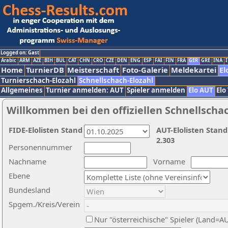
Logged on: Gast
Arabic
ARM
AZE
BIH
BUL
CAT
CHN
CRO
CZE
DEN
ENG
ESP
FAI
FIN
FRA
GER
GRE
INA
I
Home
TurnierDB
Meisterschaft
Foto-Galerie
Meldekartei
El
Turnierschach-Elozahl
Schnellschach-Elozahl
Allgemeines
Turnier anmelden: AUT
Spieler anmelden
Elo AUT
Elo
Willkommen bei den offiziellen Schnellscha
FIDE-Elolisten Stand
AUT-Elolisten Stand
2.303
Personennummer
Nachname
Vorname
Ebene
Bundesland
Spgem./Kreis/Verein
Nur "österreichische" Spieler (Land=A