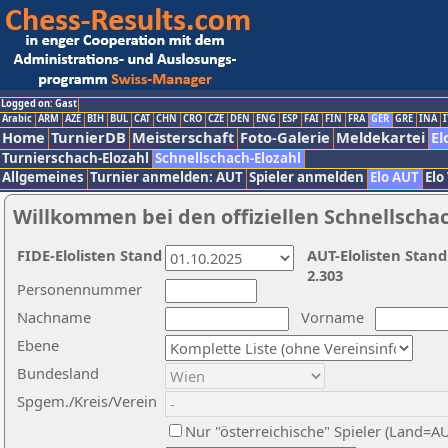
Logged on: Gast
Arabic
ARM
AZE
BIH
BUL
CAT
CHN
CRO
CZE
DEN
ENG
ESP
FAI
FIN
FRA
GER
GRE
INA
I
Home
TurnierDB
Meisterschaft
Foto-Galerie
Meldekartei
El
Turnierschach-Elozahl
Schnellschach-Elozahl
Allgemeines
Turnier anmelden: AUT
Spieler anmelden
Elo AUT
Elo
Willkommen bei den offiziellen Schnellscha
FIDE-Elolisten Stand
AUT-Elolisten Stand
2.303
Personennummer
Nachname
Vorname
Ebene
Bundesland
Spgem./Kreis/Verein
Nur "österreichische" Spieler (Land=A