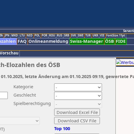
Servert
TA
JPN
MKD
LTU
NED
POL
POR
ROU
RUS
SRB
SVK
SWE
TUR
UKR
VIE
FontSize:11pt
ozahlen
FAQ
Onlineanmeldung
Swiss-Manager
ÖSB
FIDE
 Vorschau
ch-Elozahlen des ÖSB
 01.10.2025, letzte Änderung am 01.10.2025 09:19, gewertete P
Kategorie
Geschlecht
Spielberechtigung
Top 100
UT)