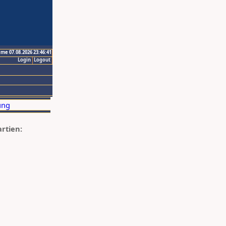
ime 07.08.2026 23:46:41
Login
Logout
artien: