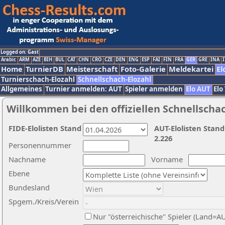
Logged on: Gast
Arabic
ARM
AZE
BIH
BUL
CAT
CHN
CRO
CZE
DEN
ENG
ESP
FAI
FIN
FRA
GER
GRE
INA
I
Home
TurnierDB
Meisterschaft
Foto-Galerie
Meldekartei
El
Turnierschach-Elozahl
Schnellschach-Elozahl
Allgemeines
Turnier anmelden: AUT
Spieler anmelden
Elo AUT
Elo
Willkommen bei den offiziellen Schnellscha
FIDE-Elolisten Stand
AUT-Elolisten Stand
2.226
Personennummer
Nachname
Vorname
Ebene
Bundesland
Spgem./Kreis/Verein
Nur "österreichische" Spieler (Land=A