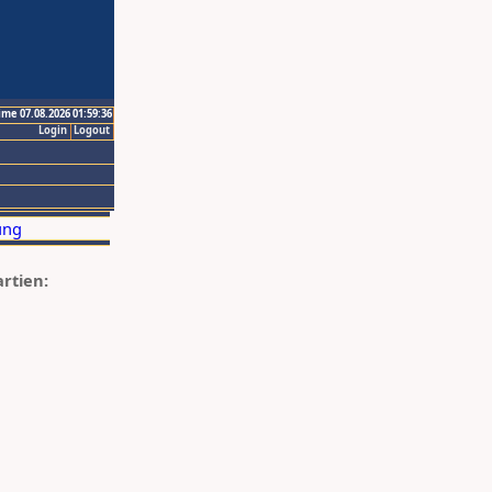
ime 07.08.2026 01:59:36
Login
Logout
artien: