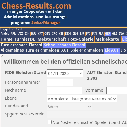
Logged on: Gast
Arabic
ARM
AZE
BIH
BUL
CAT
CHN
CRO
CZE
DEN
ENG
ESP
FAI
FIN
FRA
GER
GRE
INA
I
Home
TurnierDB
Meisterschaft
Foto-Galerie
Meldekartei
El
Turnierschach-Elozahl
Schnellschach-Elozahl
Allgemeines
Turnier anmelden: AUT
Spieler anmelden
Elo AUT
Elo
Willkommen bei den offiziellen Schnellscha
FIDE-Elolisten Stand
AUT-Elolisten Stand
2.303
Personennummer
Nachname
Vorname
Ebene
Bundesland
Spgem./Kreis/Verein
Nur "österreichische" Spieler (Land=A