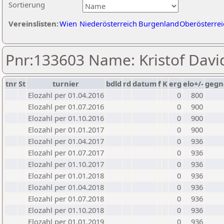
Sortierung
Vereinslisten:
Wien
Niederösterreich
Burgenland
Oberösterrei
Pnr:133603 Name: Kristof Davi
tnr
St
turnier
bdld
rd
datum
f
K
erg
elo+/-
gegn
Elozahl per 01.04.2016
0
800
Elozahl per 01.07.2016
0
900
Elozahl per 01.10.2016
0
900
Elozahl per 01.01.2017
0
900
Elozahl per 01.04.2017
0
936
Elozahl per 01.07.2017
0
936
Elozahl per 01.10.2017
0
936
Elozahl per 01.01.2018
0
936
Elozahl per 01.04.2018
0
936
Elozahl per 01.07.2018
0
936
Elozahl per 01.10.2018
0
936
Elozahl per 01.01.2019
0
936