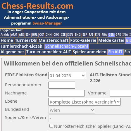
Logged on: Gast
Arabic
ARM
AZE
BIH
BUL
CAT
CHN
CRO
CZE
DEN
ENG
ESP
FAI
FIN
FRA
GER
GRE
INA
I
Home
TurnierDB
Meisterschaft
Foto-Galerie
Meldekartei
El
Turnierschach-Elozahl
Schnellschach-Elozahl
Allgemeines
Turnier anmelden: AUT
Spieler anmelden
Elo AUT
Elo
Willkommen bei den offiziellen Schnellscha
FIDE-Elolisten Stand
AUT-Elolisten Stand
2.226
Personennummer
Nachname
Vorname
Ebene
Bundesland
Spgem./Kreis/Verein
Nur "österreichische" Spieler (Land=A