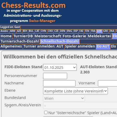
Logged on: Gast
Arabic
ARM
AZE
BIH
BUL
CAT
CHN
CRO
CZE
DEN
ENG
ESP
FAI
FIN
FRA
GER
GRE
INA
I
Home
TurnierDB
Meisterschaft
Foto-Galerie
Meldekartei
El
Turnierschach-Elozahl
Schnellschach-Elozahl
Allgemeines
Turnier anmelden: AUT
Spieler anmelden
Elo AUT
Elo
Willkommen bei den offiziellen Schnellscha
FIDE-Elolisten Stand
AUT-Elolisten Stand
2.303
Personennummer
Nachname
Vorname
Ebene
Bundesland
Spgem./Kreis/Verein
Nur "österreichische" Spieler (Land=A