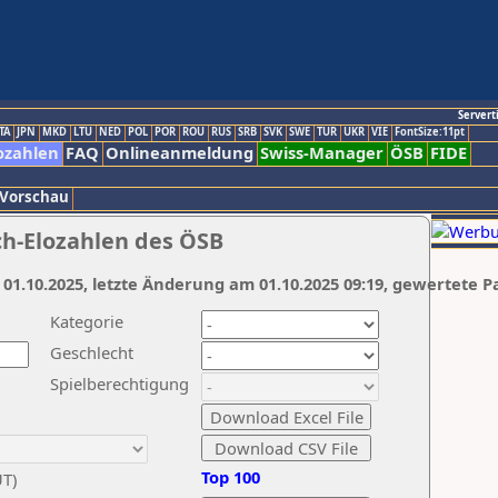
Servert
TA
JPN
MKD
LTU
NED
POL
POR
ROU
RUS
SRB
SVK
SWE
TUR
UKR
VIE
FontSize:11pt
ozahlen
FAQ
Onlineanmeldung
Swiss-Manager
ÖSB
FIDE
 Vorschau
ch-Elozahlen des ÖSB
 01.10.2025, letzte Änderung am 01.10.2025 09:19, gewertete P
Kategorie
Geschlecht
Spielberechtigung
Top 100
UT)