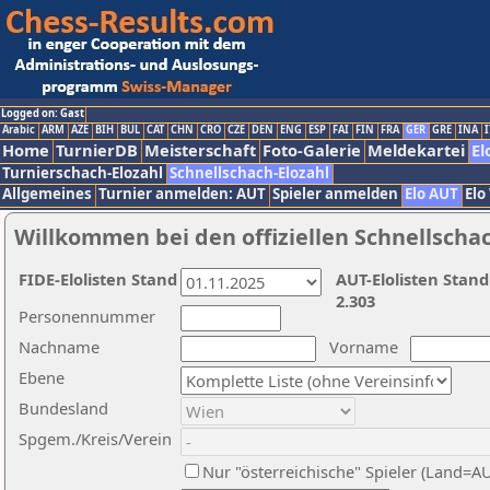
Logged on: Gast
Arabic
ARM
AZE
BIH
BUL
CAT
CHN
CRO
CZE
DEN
ENG
ESP
FAI
FIN
FRA
GER
GRE
INA
I
Home
TurnierDB
Meisterschaft
Foto-Galerie
Meldekartei
El
Turnierschach-Elozahl
Schnellschach-Elozahl
Allgemeines
Turnier anmelden: AUT
Spieler anmelden
Elo AUT
Elo
Willkommen bei den offiziellen Schnellscha
FIDE-Elolisten Stand
AUT-Elolisten Stand
2.303
Personennummer
Nachname
Vorname
Ebene
Bundesland
Spgem./Kreis/Verein
Nur "österreichische" Spieler (Land=A