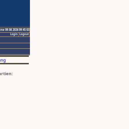
ime 09.08.2026 09:45:03
Login
Logout
artien: