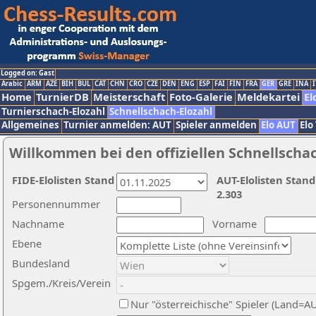
Logged on: Gast
Arabic
ARM
AZE
BIH
BUL
CAT
CHN
CRO
CZE
DEN
ENG
ESP
FAI
FIN
FRA
GER
GRE
INA
I
Home
TurnierDB
Meisterschaft
Foto-Galerie
Meldekartei
El
Turnierschach-Elozahl
Schnellschach-Elozahl
Allgemeines
Turnier anmelden: AUT
Spieler anmelden
Elo AUT
Elo
Willkommen bei den offiziellen Schnellscha
FIDE-Elolisten Stand
AUT-Elolisten Stand
2.303
Personennummer
Nachname
Vorname
Ebene
Bundesland
Spgem./Kreis/Verein
Nur "österreichische" Spieler (Land=A