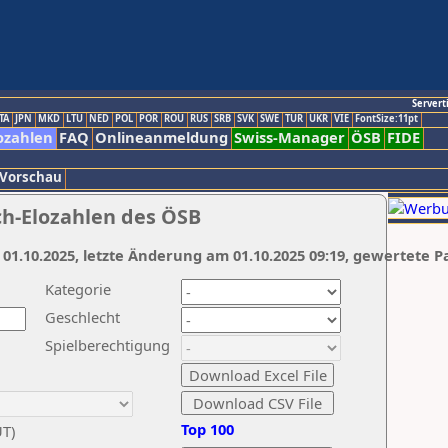
Servert
TA
JPN
MKD
LTU
NED
POL
POR
ROU
RUS
SRB
SVK
SWE
TUR
UKR
VIE
FontSize:11pt
ozahlen
FAQ
Onlineanmeldung
Swiss-Manager
ÖSB
FIDE
 Vorschau
ch-Elozahlen des ÖSB
 01.10.2025, letzte Änderung am 01.10.2025 09:19, gewertete P
Kategorie
Geschlecht
Spielberechtigung
Top 100
UT)