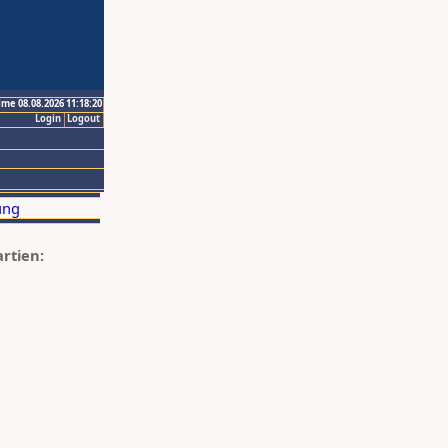
ime 08.08.2026 11:18:20
Login
Logout
artien: