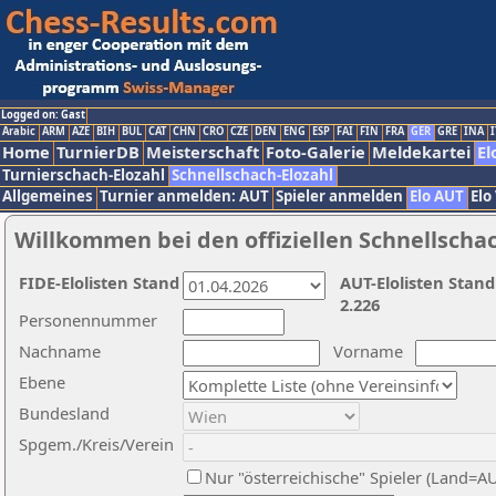
Logged on: Gast
Arabic
ARM
AZE
BIH
BUL
CAT
CHN
CRO
CZE
DEN
ENG
ESP
FAI
FIN
FRA
GER
GRE
INA
I
Home
TurnierDB
Meisterschaft
Foto-Galerie
Meldekartei
El
Turnierschach-Elozahl
Schnellschach-Elozahl
Allgemeines
Turnier anmelden: AUT
Spieler anmelden
Elo AUT
Elo
Willkommen bei den offiziellen Schnellscha
FIDE-Elolisten Stand
AUT-Elolisten Stand
2.226
Personennummer
Nachname
Vorname
Ebene
Bundesland
Spgem./Kreis/Verein
Nur "österreichische" Spieler (Land=A