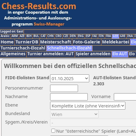
Logged on: Gast
Arabic
ARM
AZE
BIH
BUL
CAT
CHN
CRO
CZE
DEN
ENG
ESP
FAI
FIN
FRA
GER
GRE
INA
I
Home
TurnierDB
Meisterschaft
Foto-Galerie
Meldekartei
El
Turnierschach-Elozahl
Schnellschach-Elozahl
Allgemeines
Turnier anmelden: AUT
Spieler anmelden
Elo AUT
Elo
Willkommen bei den offiziellen Schnellscha
FIDE-Elolisten Stand
AUT-Elolisten Stand
2.303
Personennummer
Nachname
Vorname
Ebene
Bundesland
Spgem./Kreis/Verein
Nur "österreichische" Spieler (Land=A