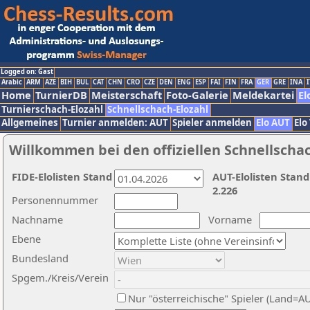
Logged on: Gast
Arabic
ARM
AZE
BIH
BUL
CAT
CHN
CRO
CZE
DEN
ENG
ESP
FAI
FIN
FRA
GER
GRE
INA
I
Home
TurnierDB
Meisterschaft
Foto-Galerie
Meldekartei
El
Turnierschach-Elozahl
Schnellschach-Elozahl
Allgemeines
Turnier anmelden: AUT
Spieler anmelden
Elo AUT
Elo
Willkommen bei den offiziellen Schnellscha
FIDE-Elolisten Stand
AUT-Elolisten Stand
2.226
Personennummer
Nachname
Vorname
Ebene
Bundesland
Spgem./Kreis/Verein
Nur "österreichische" Spieler (Land=A