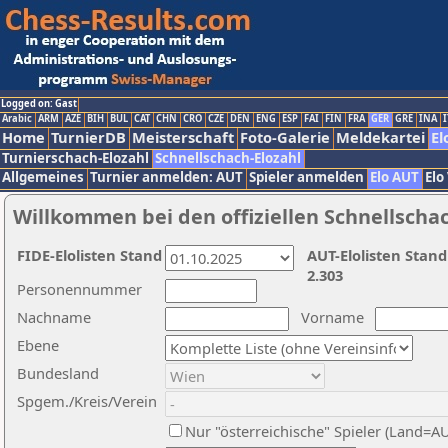
Logged on: Gast
Arabic
ARM
AZE
BIH
BUL
CAT
CHN
CRO
CZE
DEN
ENG
ESP
FAI
FIN
FRA
GER
GRE
INA
I
Home
TurnierDB
Meisterschaft
Foto-Galerie
Meldekartei
El
Turnierschach-Elozahl
Schnellschach-Elozahl
Allgemeines
Turnier anmelden: AUT
Spieler anmelden
Elo AUT
Elo
Willkommen bei den offiziellen Schnellscha
FIDE-Elolisten Stand
AUT-Elolisten Stand
2.303
Personennummer
Nachname
Vorname
Ebene
Bundesland
Spgem./Kreis/Verein
Nur "österreichische" Spieler (Land=A