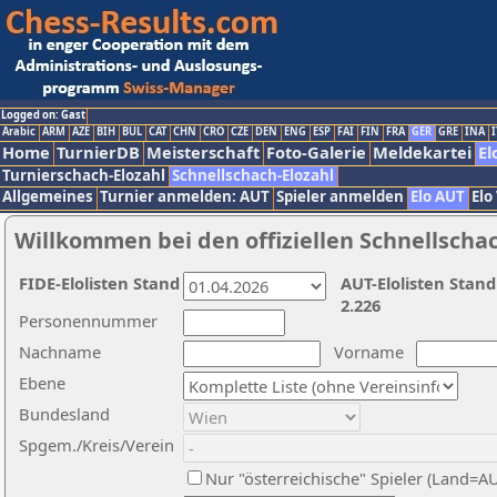
Logged on: Gast
Arabic
ARM
AZE
BIH
BUL
CAT
CHN
CRO
CZE
DEN
ENG
ESP
FAI
FIN
FRA
GER
GRE
INA
I
Home
TurnierDB
Meisterschaft
Foto-Galerie
Meldekartei
El
Turnierschach-Elozahl
Schnellschach-Elozahl
Allgemeines
Turnier anmelden: AUT
Spieler anmelden
Elo AUT
Elo
Willkommen bei den offiziellen Schnellscha
FIDE-Elolisten Stand
AUT-Elolisten Stand
2.226
Personennummer
Nachname
Vorname
Ebene
Bundesland
Spgem./Kreis/Verein
Nur "österreichische" Spieler (Land=A