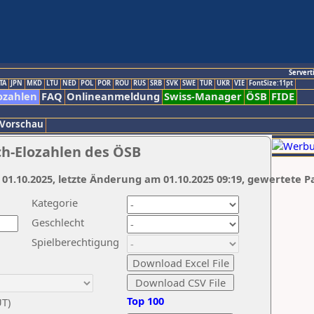
Servert
TA
JPN
MKD
LTU
NED
POL
POR
ROU
RUS
SRB
SVK
SWE
TUR
UKR
VIE
FontSize:11pt
ozahlen
FAQ
Onlineanmeldung
Swiss-Manager
ÖSB
FIDE
 Vorschau
ch-Elozahlen des ÖSB
 01.10.2025, letzte Änderung am 01.10.2025 09:19, gewertete P
Kategorie
Geschlecht
Spielberechtigung
Top 100
UT)