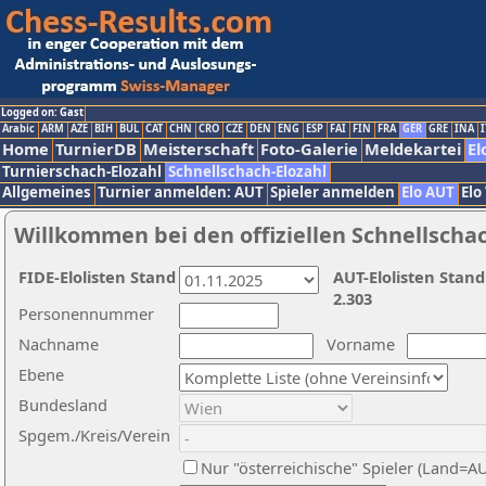
Logged on: Gast
Arabic
ARM
AZE
BIH
BUL
CAT
CHN
CRO
CZE
DEN
ENG
ESP
FAI
FIN
FRA
GER
GRE
INA
I
Home
TurnierDB
Meisterschaft
Foto-Galerie
Meldekartei
El
Turnierschach-Elozahl
Schnellschach-Elozahl
Allgemeines
Turnier anmelden: AUT
Spieler anmelden
Elo AUT
Elo
Willkommen bei den offiziellen Schnellscha
FIDE-Elolisten Stand
AUT-Elolisten Stand
2.303
Personennummer
Nachname
Vorname
Ebene
Bundesland
Spgem./Kreis/Verein
Nur "österreichische" Spieler (Land=A