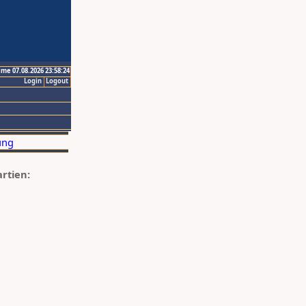
ime 07.08.2026 23:58:24
Login
Logout
artien: