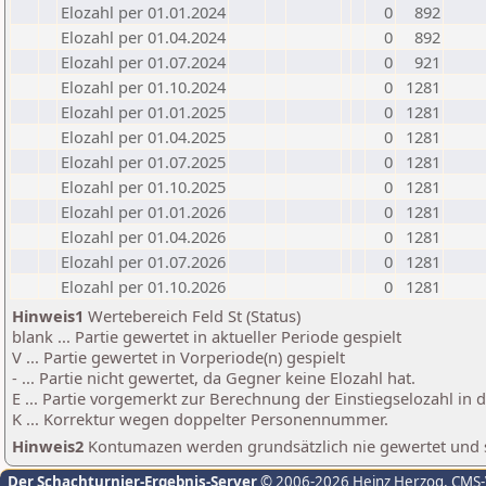
Elozahl per 01.01.2024
0
892
Elozahl per 01.04.2024
0
892
Elozahl per 01.07.2024
0
921
Elozahl per 01.10.2024
0
1281
Elozahl per 01.01.2025
0
1281
Elozahl per 01.04.2025
0
1281
Elozahl per 01.07.2025
0
1281
Elozahl per 01.10.2025
0
1281
Elozahl per 01.01.2026
0
1281
Elozahl per 01.04.2026
0
1281
Elozahl per 01.07.2026
0
1281
Elozahl per 01.10.2026
0
1281
Hinweis1
Wertebereich Feld St (Status)
blank ... Partie gewertet in aktueller Periode gespielt
V ... Partie gewertet in Vorperiode(n) gespielt
- ... Partie nicht gewertet, da Gegner keine Elozahl hat.
E ... Partie vorgemerkt zur Berechnung der Einstiegselozahl in
K ... Korrektur wegen doppelter Personennummer.
Hinweis2
Kontumazen werden grundsätzlich nie gewertet und sin
Der Schachturnier-Ergebnis-Server
© 2006-2026 Heinz Herzog
, CMS