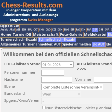
Logged on: Gast
Arabic
ARM
AZE
BIH
BUL
CAT
CHN
CRO
CZE
DEN
ENG
ESP
FAI
FIN
FRA
GER
GRE
INA
I
Home
TurnierDB
Meisterschaft
Foto-Galerie
Meldekartei
El
Turnierschach-Elozahl
Schnellschach-Elozahl
Allgemeines
Turnier anmelden: AUT
Spieler anmelden
Elo AUT
Elo
Willkommen bei den offiziellen Schnellscha
FIDE-Elolisten Stand
AUT-Elolisten Stand
2.226
Personennummer
Nachname
Vorname
Ebene
Bundesland
Spgem./Kreis/Verein
Nur "österreichische" Spieler (Land=A