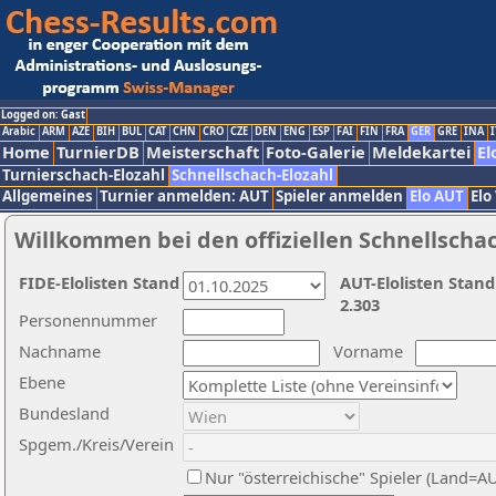
Logged on: Gast
Arabic
ARM
AZE
BIH
BUL
CAT
CHN
CRO
CZE
DEN
ENG
ESP
FAI
FIN
FRA
GER
GRE
INA
I
Home
TurnierDB
Meisterschaft
Foto-Galerie
Meldekartei
El
Turnierschach-Elozahl
Schnellschach-Elozahl
Allgemeines
Turnier anmelden: AUT
Spieler anmelden
Elo AUT
Elo
Willkommen bei den offiziellen Schnellscha
FIDE-Elolisten Stand
AUT-Elolisten Stand
2.303
Personennummer
Nachname
Vorname
Ebene
Bundesland
Spgem./Kreis/Verein
Nur "österreichische" Spieler (Land=A