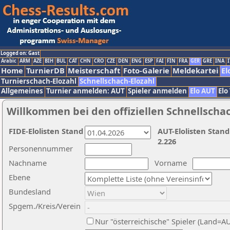
Logged on: Gast
Arabic
ARM
AZE
BIH
BUL
CAT
CHN
CRO
CZE
DEN
ENG
ESP
FAI
FIN
FRA
GER
GRE
INA
I
Home
TurnierDB
Meisterschaft
Foto-Galerie
Meldekartei
El
Turnierschach-Elozahl
Schnellschach-Elozahl
Allgemeines
Turnier anmelden: AUT
Spieler anmelden
Elo AUT
Elo
Willkommen bei den offiziellen Schnellscha
FIDE-Elolisten Stand
AUT-Elolisten Stand
2.226
Personennummer
Nachname
Vorname
Ebene
Bundesland
Spgem./Kreis/Verein
Nur "österreichische" Spieler (Land=A