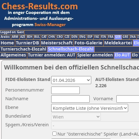
Logged on: Gast
Arabic
ARM
AZE
BIH
BUL
CAT
CHN
CRO
CZE
DEN
ENG
ESP
FAI
FIN
FRA
GER
GRE
INA
I
Home
TurnierDB
Meisterschaft
Foto-Galerie
Meldekartei
El
Turnierschach-Elozahl
Schnellschach-Elozahl
Allgemeines
Turnier anmelden: AUT
Spieler anmelden
Elo AUT
Elo
Willkommen bei den offiziellen Schnellscha
FIDE-Elolisten Stand
AUT-Elolisten Stand
2.226
Personennummer
Nachname
Vorname
Ebene
Bundesland
Spgem./Kreis/Verein
Nur "österreichische" Spieler (Land=A