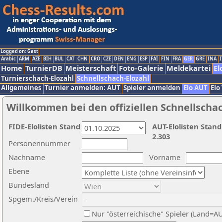
Logged on: Gast
Arabic
ARM
AZE
BIH
BUL
CAT
CHN
CRO
CZE
DEN
ENG
ESP
FAI
FIN
FRA
GER
GRE
INA
I
Home
TurnierDB
Meisterschaft
Foto-Galerie
Meldekartei
El
Turnierschach-Elozahl
Schnellschach-Elozahl
Allgemeines
Turnier anmelden: AUT
Spieler anmelden
Elo AUT
Elo
Willkommen bei den offiziellen Schnellscha
FIDE-Elolisten Stand
AUT-Elolisten Stand
2.303
Personennummer
Nachname
Vorname
Ebene
Bundesland
Spgem./Kreis/Verein
Nur "österreichische" Spieler (Land=A