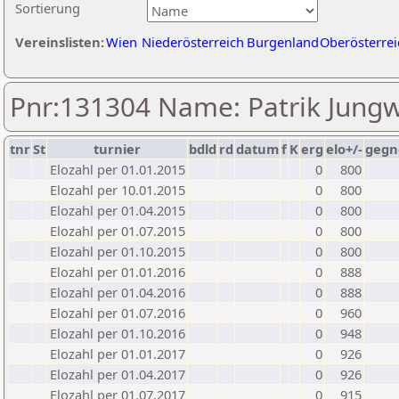
Sortierung
Vereinslisten:
Wien
Niederösterreich
Burgenland
Oberösterrei
Pnr:131304 Name: Patrik Jungw
tnr
St
turnier
bdld
rd
datum
f
K
erg
elo+/-
gegn
Elozahl per 01.01.2015
0
800
Elozahl per 10.01.2015
0
800
Elozahl per 01.04.2015
0
800
Elozahl per 01.07.2015
0
800
Elozahl per 01.10.2015
0
800
Elozahl per 01.01.2016
0
888
Elozahl per 01.04.2016
0
888
Elozahl per 01.07.2016
0
960
Elozahl per 01.10.2016
0
948
Elozahl per 01.01.2017
0
926
Elozahl per 01.04.2017
0
926
Elozahl per 01.07.2017
0
915