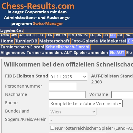
Logged on: Gast
Arabic
ARM
AZE
BIH
BUL
CAT
CHN
CRO
CZE
DEN
ENG
ESP
FAI
FIN
FRA
GER
GRE
INA
I
Home
TurnierDB
Meisterschaft
Foto-Galerie
Meldekartei
El
Turnierschach-Elozahl
Schnellschach-Elozahl
Allgemeines
Turnier anmelden: AUT
Spieler anmelden
Elo AUT
Elo
Willkommen bei den offiziellen Schnellscha
FIDE-Elolisten Stand
AUT-Elolisten Stand
2.303
Personennummer
Nachname
Vorname
Ebene
Bundesland
Spgem./Kreis/Verein
Nur "österreichische" Spieler (Land=A