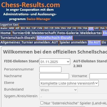
Logged on: Gast
Arabic
ARM
AZE
BIH
BUL
CAT
CHN
CRO
CZE
DEN
ENG
ESP
FAI
FIN
FRA
GER
GRE
INA
I
Home
TurnierDB
Meisterschaft
Foto-Galerie
Meldekartei
El
Turnierschach-Elozahl
Schnellschach-Elozahl
Allgemeines
Turnier anmelden: AUT
Spieler anmelden
Elo AUT
Elo
Willkommen bei den offiziellen Schnellscha
FIDE-Elolisten Stand
AUT-Elolisten Stand
2.303
Personennummer
Nachname
Vorname
Ebene
Bundesland
Spgem./Kreis/Verein
Nur "österreichische" Spieler (Land=A