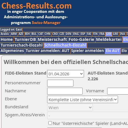
Logged on: Gast
Arabic
ARM
AZE
BIH
BUL
CAT
CHN
CRO
CZE
DEN
ENG
ESP
FAI
FIN
FRA
GER
GRE
INA
I
Home
TurnierDB
Meisterschaft
Foto-Galerie
Meldekartei
El
Turnierschach-Elozahl
Schnellschach-Elozahl
Allgemeines
Turnier anmelden: AUT
Spieler anmelden
Elo AUT
Elo
Willkommen bei den offiziellen Schnellscha
FIDE-Elolisten Stand
AUT-Elolisten Stand
2.226
Personennummer
Nachname
Vorname
Ebene
Bundesland
Spgem./Kreis/Verein
Nur "österreichische" Spieler (Land=A