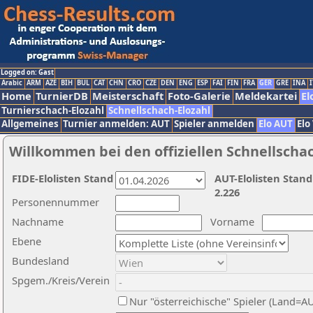
Logged on: Gast
Arabic
ARM
AZE
BIH
BUL
CAT
CHN
CRO
CZE
DEN
ENG
ESP
FAI
FIN
FRA
GER
GRE
INA
I
Home
TurnierDB
Meisterschaft
Foto-Galerie
Meldekartei
El
Turnierschach-Elozahl
Schnellschach-Elozahl
Allgemeines
Turnier anmelden: AUT
Spieler anmelden
Elo AUT
Elo
Willkommen bei den offiziellen Schnellscha
FIDE-Elolisten Stand
AUT-Elolisten Stand
2.226
Personennummer
Nachname
Vorname
Ebene
Bundesland
Spgem./Kreis/Verein
Nur "österreichische" Spieler (Land=A