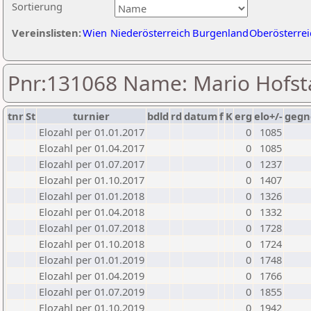
Sortierung
Vereinslisten:
Wien
Niederösterreich
Burgenland
Oberösterrei
Pnr:131068 Name: Mario Hofst
tnr
St
turnier
bdld
rd
datum
f
K
erg
elo+/-
gegn
Elozahl per 01.01.2017
0
1085
Elozahl per 01.04.2017
0
1085
Elozahl per 01.07.2017
0
1237
Elozahl per 01.10.2017
0
1407
Elozahl per 01.01.2018
0
1326
Elozahl per 01.04.2018
0
1332
Elozahl per 01.07.2018
0
1728
Elozahl per 01.10.2018
0
1724
Elozahl per 01.01.2019
0
1748
Elozahl per 01.04.2019
0
1766
Elozahl per 01.07.2019
0
1855
Elozahl per 01.10.2019
0
1942