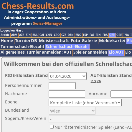
Logged on: Gast
Arabic
ARM
AZE
BIH
BUL
CAT
CHN
CRO
CZE
DEN
ENG
ESP
FAI
FIN
FRA
GER
GRE
INA
I
Home
TurnierDB
Meisterschaft
Foto-Galerie
Meldekartei
El
Turnierschach-Elozahl
Schnellschach-Elozahl
Allgemeines
Turnier anmelden: AUT
Spieler anmelden
Elo AUT
Elo
Willkommen bei den offiziellen Schnellscha
FIDE-Elolisten Stand
AUT-Elolisten Stand
2.226
Personennummer
Nachname
Vorname
Ebene
Bundesland
Spgem./Kreis/Verein
Nur "österreichische" Spieler (Land=A