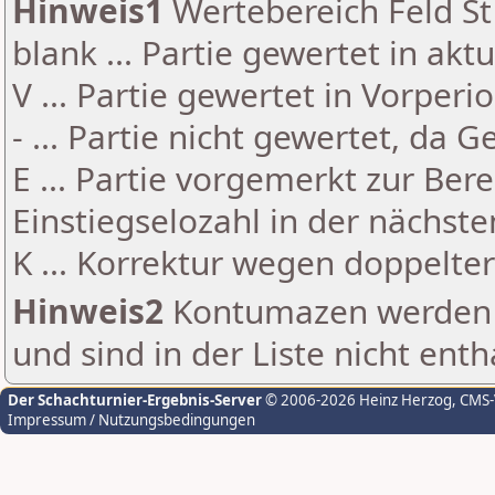
Hinweis1
Wertebereich Feld St 
blank ... Partie gewertet in akt
V ... Partie gewertet in Vorperi
- ... Partie nicht gewertet, da 
E ... Partie vorgemerkt zur Be
Einstiegselozahl in der nächst
K ... Korrektur wegen doppelt
Hinweis2
Kontumazen werden g
und sind in der Liste nicht enth
Der Schachturnier-Ergebnis-Server
© 2006-2026 Heinz Herzog
, CMS
Impressum / Nutzungsbedingungen