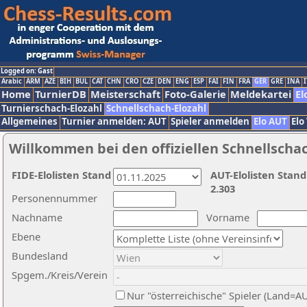
Logged on: Gast
Arabic
ARM
AZE
BIH
BUL
CAT
CHN
CRO
CZE
DEN
ENG
ESP
FAI
FIN
FRA
GER
GRE
INA
I
Home
TurnierDB
Meisterschaft
Foto-Galerie
Meldekartei
El
Turnierschach-Elozahl
Schnellschach-Elozahl
Allgemeines
Turnier anmelden: AUT
Spieler anmelden
Elo AUT
Elo
Willkommen bei den offiziellen Schnellscha
FIDE-Elolisten Stand
AUT-Elolisten Stand
2.303
Personennummer
Nachname
Vorname
Ebene
Bundesland
Spgem./Kreis/Verein
Nur "österreichische" Spieler (Land=A