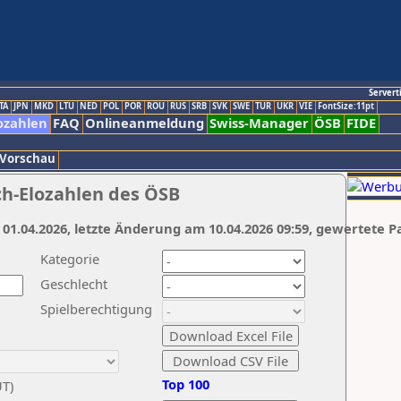
Servert
TA
JPN
MKD
LTU
NED
POL
POR
ROU
RUS
SRB
SVK
SWE
TUR
UKR
VIE
FontSize:11pt
ozahlen
FAQ
Onlineanmeldung
Swiss-Manager
ÖSB
FIDE
 Vorschau
ch-Elozahlen des ÖSB
 01.04.2026, letzte Änderung am 10.04.2026 09:59, gewertete P
Kategorie
Geschlecht
Spielberechtigung
Top 100
UT)