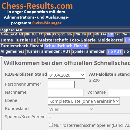
Logged on: Gast
Arabic
ARM
AZE
BIH
BUL
CAT
CHN
CRO
CZE
DEN
ENG
ESP
FAI
FIN
FRA
GER
GRE
INA
I
Home
TurnierDB
Meisterschaft
Foto-Galerie
Meldekartei
El
Turnierschach-Elozahl
Schnellschach-Elozahl
Allgemeines
Turnier anmelden: AUT
Spieler anmelden
Elo AUT
Elo
Willkommen bei den offiziellen Schnellscha
FIDE-Elolisten Stand
AUT-Elolisten Stand
2.226
Personennummer
Nachname
Vorname
Ebene
Bundesland
Spgem./Kreis/Verein
Nur "österreichische" Spieler (Land=A