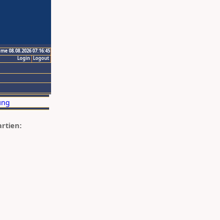
ime 08.08.2026 07:16:45
Login
Logout
artien: