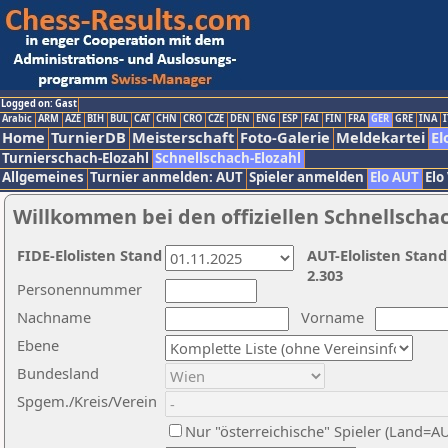
Logged on: Gast
Arabic
ARM
AZE
BIH
BUL
CAT
CHN
CRO
CZE
DEN
ENG
ESP
FAI
FIN
FRA
GER
GRE
INA
I
Home
TurnierDB
Meisterschaft
Foto-Galerie
Meldekartei
El
Turnierschach-Elozahl
Schnellschach-Elozahl
Allgemeines
Turnier anmelden: AUT
Spieler anmelden
Elo AUT
Elo
Willkommen bei den offiziellen Schnellscha
FIDE-Elolisten Stand
AUT-Elolisten Stand
2.303
Personennummer
Nachname
Vorname
Ebene
Bundesland
Spgem./Kreis/Verein
Nur "österreichische" Spieler (Land=A