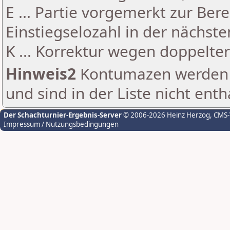
E ... Partie vorgemerkt zur Be
Einstiegselozahl in der nächst
K ... Korrektur wegen doppelt
Hinweis2
Kontumazen werden g
und sind in der Liste nicht enth
Der Schachturnier-Ergebnis-Server
© 2006-2026 Heinz Herzog
, CMS
Impressum / Nutzungsbedingungen