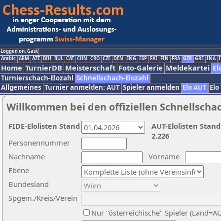
Logged on: Gast
Arabic
ARM
AZE
BIH
BUL
CAT
CHN
CRO
CZE
DEN
ENG
ESP
FAI
FIN
FRA
GER
GRE
INA
I
Home
TurnierDB
Meisterschaft
Foto-Galerie
Meldekartei
El
Turnierschach-Elozahl
Schnellschach-Elozahl
Allgemeines
Turnier anmelden: AUT
Spieler anmelden
Elo AUT
Elo
Willkommen bei den offiziellen Schnellscha
FIDE-Elolisten Stand
AUT-Elolisten Stand
2.226
Personennummer
Nachname
Vorname
Ebene
Bundesland
Spgem./Kreis/Verein
Nur "österreichische" Spieler (Land=A