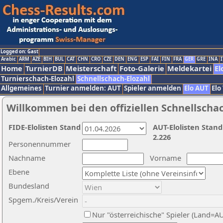
Logged on: Gast
Arabic
ARM
AZE
BIH
BUL
CAT
CHN
CRO
CZE
DEN
ENG
ESP
FAI
FIN
FRA
GER
GRE
INA
I
Home
TurnierDB
Meisterschaft
Foto-Galerie
Meldekartei
El
Turnierschach-Elozahl
Schnellschach-Elozahl
Allgemeines
Turnier anmelden: AUT
Spieler anmelden
Elo AUT
Elo
Willkommen bei den offiziellen Schnellscha
FIDE-Elolisten Stand
AUT-Elolisten Stand
2.226
Personennummer
Nachname
Vorname
Ebene
Bundesland
Spgem./Kreis/Verein
Nur "österreichische" Spieler (Land=A