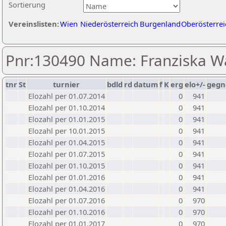
Sortierung
Vereinslisten:
Wien
Niederösterreich
Burgenland
Oberösterrei
Pnr:130490 Name: Franziska 
tnr
St
turnier
bdld
rd
datum
f
K
erg
elo+/-
gegn
Elozahl per 01.07.2014
0
941
Elozahl per 01.10.2014
0
941
Elozahl per 01.01.2015
0
941
Elozahl per 10.01.2015
0
941
Elozahl per 01.04.2015
0
941
Elozahl per 01.07.2015
0
941
Elozahl per 01.10.2015
0
941
Elozahl per 01.01.2016
0
941
Elozahl per 01.04.2016
0
941
Elozahl per 01.07.2016
0
970
Elozahl per 01.10.2016
0
970
Elozahl per 01.01.2017
0
970