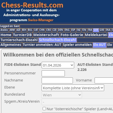
Logged on: Gast
Arabic
ARM
AZE
BIH
BUL
CAT
CHN
CRO
CZE
DEN
ENG
ESP
FAI
FIN
FRA
GER
GRE
INA
I
Home
TurnierDB
Meisterschaft
Foto-Galerie
Meldekartei
El
Turnierschach-Elozahl
Schnellschach-Elozahl
Allgemeines
Turnier anmelden: AUT
Spieler anmelden
Elo AUT
Elo
Willkommen bei den offiziellen Schnellscha
FIDE-Elolisten Stand
AUT-Elolisten Stand
2.226
Personennummer
Nachname
Vorname
Ebene
Bundesland
Spgem./Kreis/Verein
Nur "österreichische" Spieler (Land=A