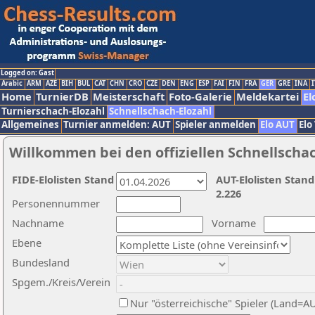
Logged on: Gast
Arabic
ARM
AZE
BIH
BUL
CAT
CHN
CRO
CZE
DEN
ENG
ESP
FAI
FIN
FRA
GER
GRE
INA
I
Home
TurnierDB
Meisterschaft
Foto-Galerie
Meldekartei
El
Turnierschach-Elozahl
Schnellschach-Elozahl
Allgemeines
Turnier anmelden: AUT
Spieler anmelden
Elo AUT
Elo
Willkommen bei den offiziellen Schnellscha
FIDE-Elolisten Stand
AUT-Elolisten Stand
2.226
Personennummer
Nachname
Vorname
Ebene
Bundesland
Spgem./Kreis/Verein
Nur "österreichische" Spieler (Land=A