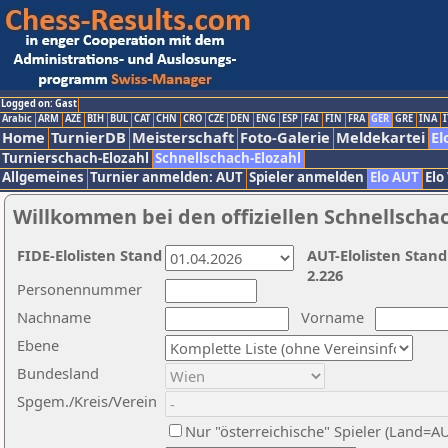
Logged on: Gast
Arabic
ARM
AZE
BIH
BUL
CAT
CHN
CRO
CZE
DEN
ENG
ESP
FAI
FIN
FRA
GER
GRE
INA
I
Home
TurnierDB
Meisterschaft
Foto-Galerie
Meldekartei
El
Turnierschach-Elozahl
Schnellschach-Elozahl
Allgemeines
Turnier anmelden: AUT
Spieler anmelden
Elo AUT
Elo
Willkommen bei den offiziellen Schnellscha
FIDE-Elolisten Stand
AUT-Elolisten Stand
2.226
Personennummer
Nachname
Vorname
Ebene
Bundesland
Spgem./Kreis/Verein
Nur "österreichische" Spieler (Land=A