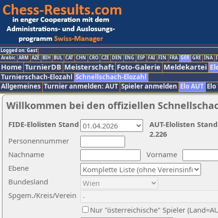
Logged on: Gast
Arabic
ARM
AZE
BIH
BUL
CAT
CHN
CRO
CZE
DEN
ENG
ESP
FAI
FIN
FRA
GER
GRE
INA
I
Home
TurnierDB
Meisterschaft
Foto-Galerie
Meldekartei
El
Turnierschach-Elozahl
Schnellschach-Elozahl
Allgemeines
Turnier anmelden: AUT
Spieler anmelden
Elo AUT
Elo
Willkommen bei den offiziellen Schnellscha
FIDE-Elolisten Stand
AUT-Elolisten Stand
2.226
Personennummer
Nachname
Vorname
Ebene
Bundesland
Spgem./Kreis/Verein
Nur "österreichische" Spieler (Land=A