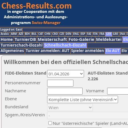
Logged on: Gast
Arabic
ARM
AZE
BIH
BUL
CAT
CHN
CRO
CZE
DEN
ENG
ESP
FAI
FIN
FRA
GER
GRE
INA
I
Home
TurnierDB
Meisterschaft
Foto-Galerie
Meldekartei
El
Turnierschach-Elozahl
Schnellschach-Elozahl
Allgemeines
Turnier anmelden: AUT
Spieler anmelden
Elo AUT
Elo
Willkommen bei den offiziellen Schnellscha
FIDE-Elolisten Stand
AUT-Elolisten Stand
2.226
Personennummer
Nachname
Vorname
Ebene
Bundesland
Spgem./Kreis/Verein
Nur "österreichische" Spieler (Land=A