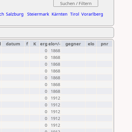
ch
Salzburg
Steiermark
Kärnten
Tirol
Vorarlberg
d
datum
f
K
erg
elo+/-
gegner
elo
pnr
0
1868
0
1868
0
1868
0
1868
0
1868
0
1868
0
1868
0
1912
0
1912
0
1912
0
1912
0
1912
0
1912