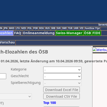
Servert
TA
JPN
MKD
LTU
NED
POL
POR
ROU
RUS
SRB
SVK
SWE
TUR
UKR
VIE
FontSize:11pt
ozahlen
FAQ
Onlineanmeldung
Swiss-Manager
ÖSB
FIDE
 Vorschau
ch-Elozahlen des ÖSB
 01.04.2026, letzte Änderung am 10.04.2026 09:59, gewertete P
Kategorie
Geschlecht
Spielberechtigung
Top 100
UT)