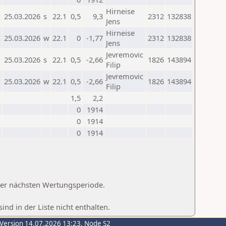
Hirneise
25.03.2026
s
22.1
0,5
9,3
2312
132838
Jens
Hirneise
25.03.2026
w
22.1
0
-1,77
2312
132838
Jens
Jevremovic
25.03.2026
s
22.1
0,5
-2,66
1826
143894
Filip
Jevremovic
25.03.2026
w
22.1
0,5
-2,66
1826
143894
Filip
1,5
2,2
0
1914
0
1914
0
1914
 der nächsten Wertungsperiode.
d in der Liste nicht enthalten.
-Version 14.07.2026 13:23, Node S2