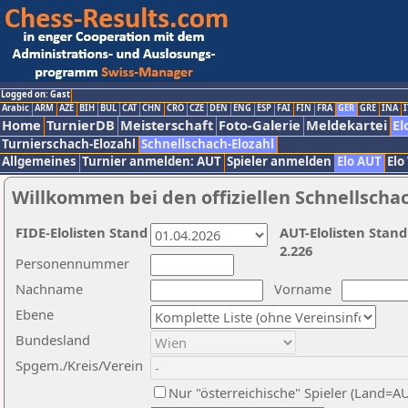
Logged on: Gast
Arabic
ARM
AZE
BIH
BUL
CAT
CHN
CRO
CZE
DEN
ENG
ESP
FAI
FIN
FRA
GER
GRE
INA
I
Home
TurnierDB
Meisterschaft
Foto-Galerie
Meldekartei
El
Turnierschach-Elozahl
Schnellschach-Elozahl
Allgemeines
Turnier anmelden: AUT
Spieler anmelden
Elo AUT
Elo
Willkommen bei den offiziellen Schnellscha
FIDE-Elolisten Stand
AUT-Elolisten Stand
2.226
Personennummer
Nachname
Vorname
Ebene
Bundesland
Spgem./Kreis/Verein
Nur "österreichische" Spieler (Land=A