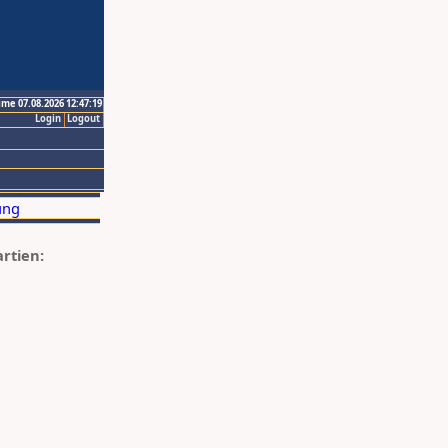
ime 07.08.2026 12:47:19
Login
Logout
artien: