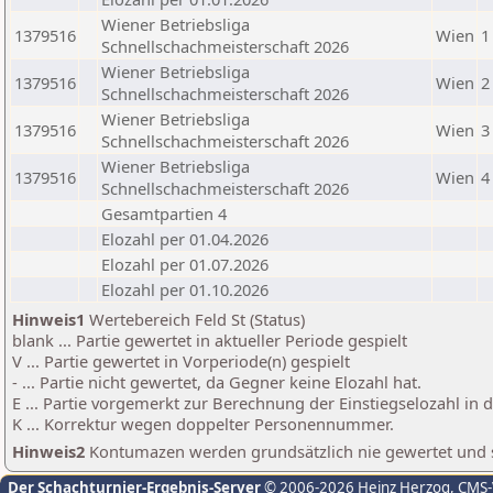
Wiener Betriebsliga
1379516
Wien
1
Schnellschachmeisterschaft 2026
Wiener Betriebsliga
1379516
Wien
2
Schnellschachmeisterschaft 2026
Wiener Betriebsliga
1379516
Wien
3
Schnellschachmeisterschaft 2026
Wiener Betriebsliga
1379516
Wien
4
Schnellschachmeisterschaft 2026
Gesamtpartien 4
Elozahl per 01.04.2026
Elozahl per 01.07.2026
Elozahl per 01.10.2026
Hinweis1
Wertebereich Feld St (Status)
blank ... Partie gewertet in aktueller Periode gespielt
V ... Partie gewertet in Vorperiode(n) gespielt
- ... Partie nicht gewertet, da Gegner keine Elozahl hat.
E ... Partie vorgemerkt zur Berechnung der Einstiegselozahl in
K ... Korrektur wegen doppelter Personennummer.
Hinweis2
Kontumazen werden grundsätzlich nie gewertet und sin
Der Schachturnier-Ergebnis-Server
© 2006-2026 Heinz Herzog
, CMS