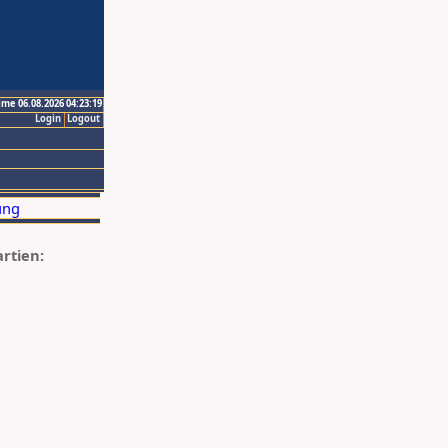
ime 06.08.2026 04:23:19
Login
Logout
artien: