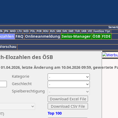
Servert
TA
JPN
MKD
LTU
NED
POL
POR
ROU
RUS
SRB
SVK
SWE
TUR
UKR
VIE
FontSize:11pt
ozahlen
FAQ
Onlineanmeldung
Swiss-Manager
ÖSB
FIDE
 Vorschau
ch-Elozahlen des ÖSB
 01.04.2026, letzte Änderung am 10.04.2026 09:59, gewertete P
Kategorie
Geschlecht
Spielberechtigung
Top 100
UT)