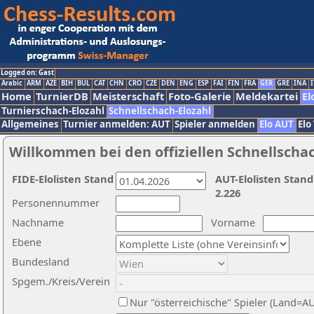
Logged on: Gast
Arabic
ARM
AZE
BIH
BUL
CAT
CHN
CRO
CZE
DEN
ENG
ESP
FAI
FIN
FRA
GER
GRE
INA
I
Home
TurnierDB
Meisterschaft
Foto-Galerie
Meldekartei
El
Turnierschach-Elozahl
Schnellschach-Elozahl
Allgemeines
Turnier anmelden: AUT
Spieler anmelden
Elo AUT
Elo
Willkommen bei den offiziellen Schnellscha
FIDE-Elolisten Stand
AUT-Elolisten Stand
2.226
Personennummer
Nachname
Vorname
Ebene
Bundesland
Spgem./Kreis/Verein
Nur "österreichische" Spieler (Land=A