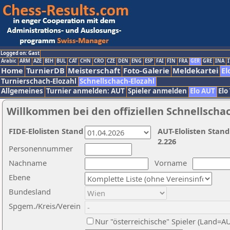
Logged on: Gast
Arabic
ARM
AZE
BIH
BUL
CAT
CHN
CRO
CZE
DEN
ENG
ESP
FAI
FIN
FRA
GER
GRE
INA
I
Home
TurnierDB
Meisterschaft
Foto-Galerie
Meldekartei
El
Turnierschach-Elozahl
Schnellschach-Elozahl
Allgemeines
Turnier anmelden: AUT
Spieler anmelden
Elo AUT
Elo
Willkommen bei den offiziellen Schnellscha
FIDE-Elolisten Stand
AUT-Elolisten Stand
2.226
Personennummer
Nachname
Vorname
Ebene
Bundesland
Spgem./Kreis/Verein
Nur "österreichische" Spieler (Land=A