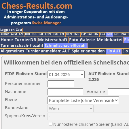
Logged on: Gast
Arabic
ARM
AZE
BIH
BUL
CAT
CHN
CRO
CZE
DEN
ENG
ESP
FAI
FIN
FRA
GER
GRE
INA
I
Home
TurnierDB
Meisterschaft
Foto-Galerie
Meldekartei
El
Turnierschach-Elozahl
Schnellschach-Elozahl
Allgemeines
Turnier anmelden: AUT
Spieler anmelden
Elo AUT
Elo
Willkommen bei den offiziellen Schnellscha
FIDE-Elolisten Stand
AUT-Elolisten Stand
2.226
Personennummer
Nachname
Vorname
Ebene
Bundesland
Spgem./Kreis/Verein
Nur "österreichische" Spieler (Land=A