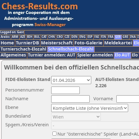
Logged on: Gast
Arabic
ARM
AZE
BIH
BUL
CAT
CHN
CRO
CZE
DEN
ENG
ESP
FAI
FIN
FRA
GER
GRE
INA
I
Home
TurnierDB
Meisterschaft
Foto-Galerie
Meldekartei
El
Turnierschach-Elozahl
Schnellschach-Elozahl
Allgemeines
Turnier anmelden: AUT
Spieler anmelden
Elo AUT
Elo
Willkommen bei den offiziellen Schnellscha
FIDE-Elolisten Stand
AUT-Elolisten Stand
2.226
Personennummer
Nachname
Vorname
Ebene
Bundesland
Spgem./Kreis/Verein
Nur "österreichische" Spieler (Land=A