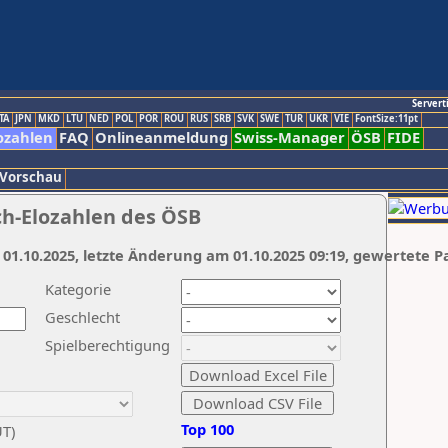
Servert
TA
JPN
MKD
LTU
NED
POL
POR
ROU
RUS
SRB
SVK
SWE
TUR
UKR
VIE
FontSize:11pt
ozahlen
FAQ
Onlineanmeldung
Swiss-Manager
ÖSB
FIDE
 Vorschau
ch-Elozahlen des ÖSB
 01.10.2025, letzte Änderung am 01.10.2025 09:19, gewertete P
Kategorie
Geschlecht
Spielberechtigung
Top 100
UT)