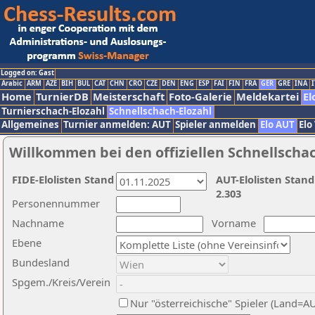
Logged on: Gast
Arabic
ARM
AZE
BIH
BUL
CAT
CHN
CRO
CZE
DEN
ENG
ESP
FAI
FIN
FRA
GER
GRE
INA
I
Home
TurnierDB
Meisterschaft
Foto-Galerie
Meldekartei
El
Turnierschach-Elozahl
Schnellschach-Elozahl
Allgemeines
Turnier anmelden: AUT
Spieler anmelden
Elo AUT
Elo
Willkommen bei den offiziellen Schnellscha
FIDE-Elolisten Stand
AUT-Elolisten Stand
2.303
Personennummer
Nachname
Vorname
Ebene
Bundesland
Spgem./Kreis/Verein
Nur "österreichische" Spieler (Land=A