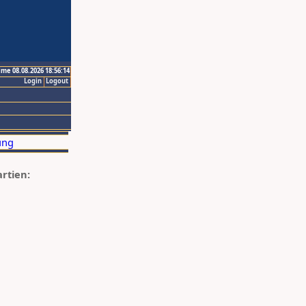
ime 08.08.2026 18:56:14
Login
Logout
artien: