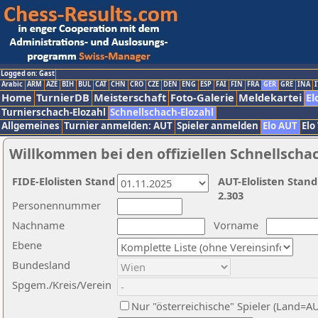
Logged on: Gast
Arabic
ARM
AZE
BIH
BUL
CAT
CHN
CRO
CZE
DEN
ENG
ESP
FAI
FIN
FRA
GER
GRE
INA
I
Home
TurnierDB
Meisterschaft
Foto-Galerie
Meldekartei
El
Turnierschach-Elozahl
Schnellschach-Elozahl
Allgemeines
Turnier anmelden: AUT
Spieler anmelden
Elo AUT
Elo
Willkommen bei den offiziellen Schnellscha
FIDE-Elolisten Stand
AUT-Elolisten Stand
2.303
Personennummer
Nachname
Vorname
Ebene
Bundesland
Spgem./Kreis/Verein
Nur "österreichische" Spieler (Land=A