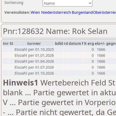
Sortierung
Vereinslisten:
Wien
Niederösterreich
Burgenland
Oberösterrei
Pnr:128632 Name: Rok Selan
tnr
St
turnier
bdld
rd
datum
f
K
erg
elo+/-
gegn
Elozahl per 01.10.2025
0
1666
Elozahl per 01.01.2026
0
1666
Elozahl per 01.04.2026
0
1666
Elozahl per 01.07.2026
0
1666
Elozahl per 01.10.2026
0
1666
Hinweis1
Wertebereich Feld St 
blank ... Partie gewertet in akt
V ... Partie gewertet in Vorperi
- ... Partie nicht gewertet, da 