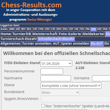
Logged on: Gast
Arabic
ARM
AZE
BIH
BUL
CAT
CHN
CRO
CZE
DEN
ENG
ESP
FAI
FIN
FRA
GER
GRE
INA
I
Home
TurnierDB
Meisterschaft
Foto-Galerie
Meldekartei
El
Turnierschach-Elozahl
Schnellschach-Elozahl
Allgemeines
Turnier anmelden: AUT
Spieler anmelden
Elo AUT
Elo
Willkommen bei den offiziellen Schnellscha
FIDE-Elolisten Stand
AUT-Elolisten Stand
2.226
Personennummer
Nachname
Vorname
Ebene
Bundesland
Spgem./Kreis/Verein
Nur "österreichische" Spieler (Land=A